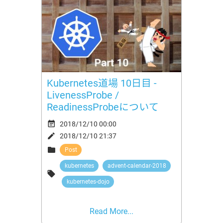
Kubernetes道場 10日目 -
LivenessProbe /
ReadinessProbeについて

2018/12/10 00:00

2018/12/10 21:37

Post
kubernetes
advent-calendar-2018

kubernetes-dojo
Read More...