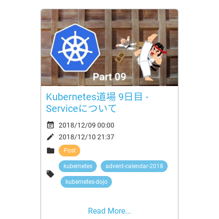
Kubernetes道場 9日目 -
Serviceについて

2018/12/09 00:00

2018/12/10 21:37

Post
kubernetes
advent-calendar-2018

kubernetes-dojo
Read More...