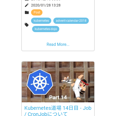

2020/01/28 13:28

Post
kubernetes
advent-calendar-2018

kubernetes-dojo
Read More...
Kubernetes道場 14日目 - Job
/ CronJobについて