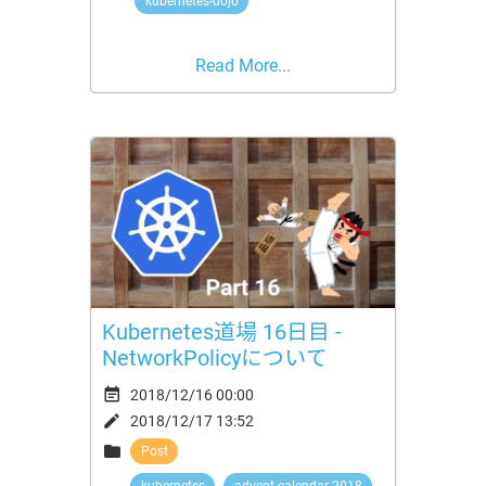
kubernetes-dojo
Read More...
Kubernetes道場 16日目 -
NetworkPolicyについて

2018/12/16 00:00

2018/12/17 13:52

Post