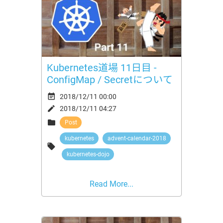
Kubernetes道場 11日目 -
ConfigMap / Secretについて

2018/12/11 00:00

2018/12/11 04:27

Post
kubernetes
advent-calendar-2018

kubernetes-dojo
Read More...