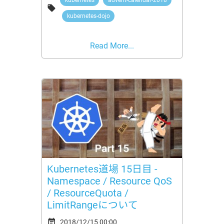
kubernetes
advent-calendar-2018

kubernetes-dojo
Read More...
Kubernetes道場 15日目 -
Namespace / Resource QoS
/ ResourceQuota /
LimitRangeについて

2018/12/15 00:00