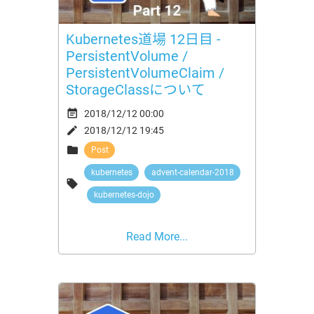
Kubernetes道場 12日目 -
PersistentVolume /
PersistentVolumeClaim /
StorageClassについて

2018/12/12 00:00

2018/12/12 19:45

Post
kubernetes
advent-calendar-2018

kubernetes-dojo
Read More...