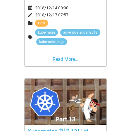

2018/12/14 00:00

2018/12/17 07:57

Post
kubernetes
advent-calendar-2018

kubernetes-dojo
Read More...