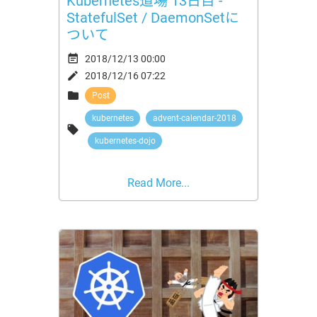
Kubernetes道場 13日目 -
StatefulSet / DaemonSetに
ついて

2018/12/13 00:00

2018/12/16 07:22

Post
kubernetes
advent-calendar-2018

kubernetes-dojo
Read More...