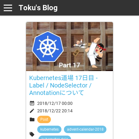
Toku's Blog
Kubernetes道場 17日目 -
Label / NodeSelector /
Annotationについて

2018/12/17 00:00

2018/12/22 20:14

Post
kubernetes
advent-calendar-2018
