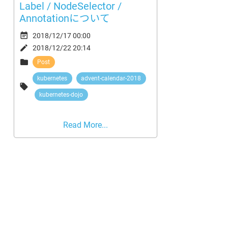
Label / NodeSelector /
Annotationについて

2018/12/17 00:00

2018/12/22 20:14

Post
kubernetes
advent-calendar-2018

kubernetes-dojo
Read More...