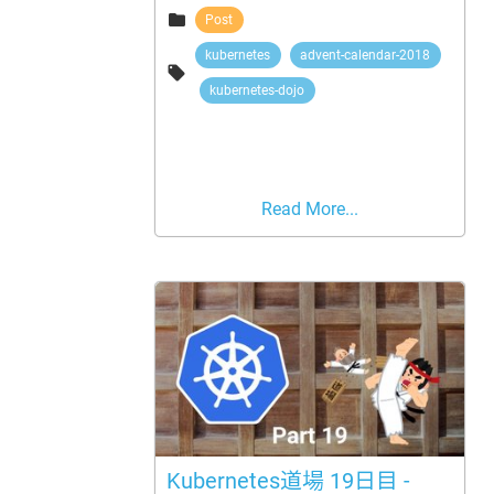

Post
kubernetes
advent-calendar-2018

kubernetes-dojo
Read More...
Kubernetes道場 19日目 -