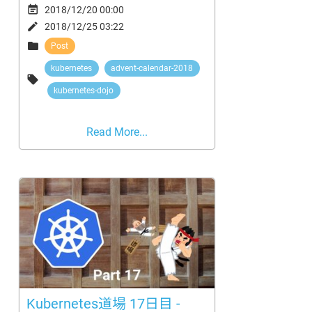

2018/12/20 00:00

2018/12/25 03:22

Post
kubernetes
advent-calendar-2018

kubernetes-dojo
Read More...
Kubernetes道場 17日目 -