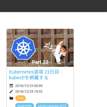
Kubernetes道場 23日目 -
kubectlを網羅する

2018/12/23 00:00

2018/12/25 19:32

Post
kubernetes
advent-calendar-2018