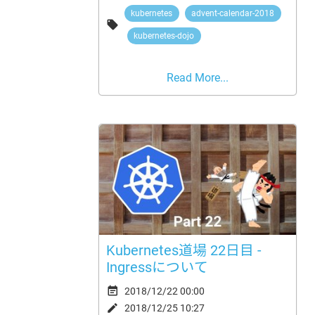
kubernetes
advent-calendar-2018

kubernetes-dojo
Read More...
Kubernetes道場 22日目 -
Ingressについて

2018/12/22 00:00

2018/12/25 10:27