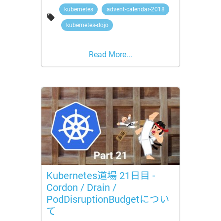
kubernetes
advent-calendar-2018

kubernetes-dojo
Read More...
Kubernetes道場 21日目 -
Cordon / Drain /
PodDisruptionBudgetについ
て