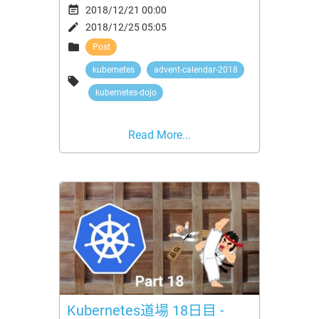

2018/12/21 00:00

2018/12/25 05:05

Post
kubernetes
advent-calendar-2018

kubernetes-dojo
Read More...
Kubernetes道場 18日目 -