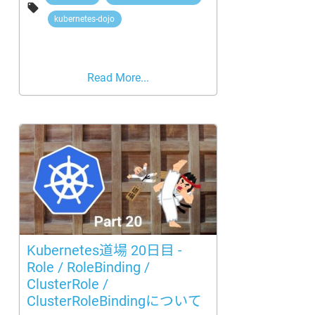

kubernetes-dojo
Read More...
Kubernetes道場 20日目 -
Role / RoleBinding /
ClusterRole /
ClusterRoleBindingについて