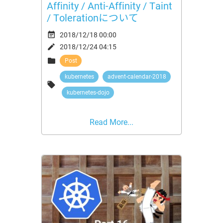
Affinity / Anti-Affinity / Taint
/ Tolerationについて

2018/12/18 00:00

2018/12/24 04:15

Post
kubernetes
advent-calendar-2018

kubernetes-dojo
Read More...