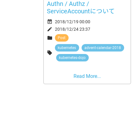
Authn / Authz /
ServiceAccountについて

2018/12/19 00:00

2018/12/24 23:37

Post
kubernetes
advent-calendar-2018

kubernetes-dojo
Read More...