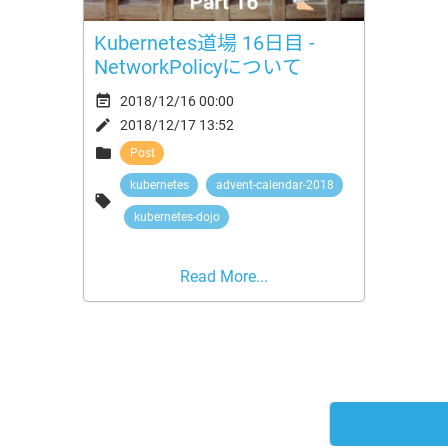
Kubernetes道場 16日目 -
NetworkPolicyについて

2018/12/16 00:00

2018/12/17 13:52

Post
kubernetes
advent-calendar-2018

kubernetes-dojo
Read More...