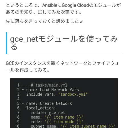
というところで、AnsibleにGoogle Cloudのモジュールが
あるのを知り、試してみた次第です。
先に落ちを言っておくと諦めましたｗ
gce_netモジュールを使ってみ
る
GCEのインスタンスを置くネットワークとファイアウォ
ールを作成してみる。
---
# tasks/main.yml
-
name
:
Load
Network
Vars
include_vars
:
"sandbox.yml"
-
name
:
Create
Network
local_action
:
module
:
gce_net
name
:
"{{ item.name }}"
mode
:
"{{ item.mode }}"
subnet_name
:
"{{ item.subnet_name }}"