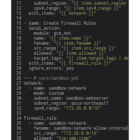
subnet_region
:
"{{ item.subnet_region }}"
ipv4_range
:
"{{ item.ipv4_range }}"
with_items
:
"{{ network }}"
-
name
:
Create
Firewall
Rules
local_action
:
module
:
gce_net
name
:
"{{ item.name }}"
fwname
:
"{{ item.fwname }}"
src_range
:
"{{ item.src_range }}"
allowed
:
"{{ item.allowed }}"
target_tags
:
"{{ item.target_tags | defaul
with_items
:
"{{ firewall_rule }}"
ignore_errors
:
yes
---
# vars/sandbox.yml
network
:
-
name
:
sandbox-network
mode
:
custom
subnet_name
:
sandbox-webserver
subnet_region
:
asia-northeast1
ipv4_range
:
"172.26.0.0/16"
firewall_rule
:
-
name
:
sandbox-network
fwname
:
sandbox-network-allow-internal
src_range
:
"172.26.0.0/16"
allowed
:
"tcp;udp;icmp"