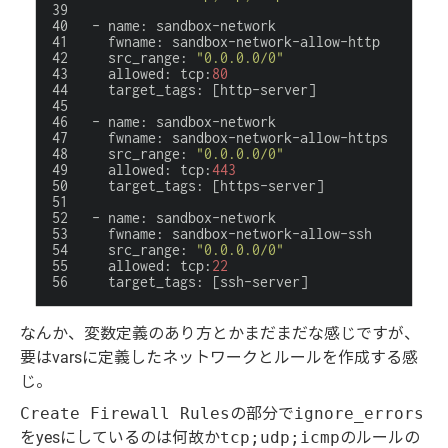
-
name
:
sandbox-network
fwname
:
sandbox-network-allow-http
src_range
:
"0.0.0.0/0"
allowed
:
tcp
:
80
target_tags
:
[
http-server
]
-
name
:
sandbox-network
fwname
:
sandbox-network-allow-https
src_range
:
"0.0.0.0/0"
allowed
:
tcp
:
443
target_tags
:
[
https-server
]
-
name
:
sandbox-network
fwname
:
sandbox-network-allow-ssh
src_range
:
"0.0.0.0/0"
allowed
:
tcp
:
22
target_tags
:
[
ssh-server
]
なんか、変数定義のあり方とかまだまだな感じですが、
要はvarsに定義したネットワークとルールを作成する感
じ。
Create Firewall Rules
の部分で
ignore_errors
をyesにしているのは何故か
tcp;udp;icmp
のルールの