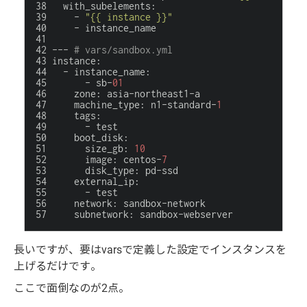
with_subelements
:
-
"{{ instance }}"
-
instance_name
---
# vars/sandbox.yml
instance
:
-
instance_name
:
-
sb-
01
zone
:
asia-northeast1-a
machine_type
:
n1-standard-
1
tags
:
-
test
boot_disk
:
size_gb
:
10
image
:
centos-
7
disk_type
:
pd-ssd
external_ip
:
-
test
network
:
sandbox-network
subnetwork
:
sandbox-webserver
長いですが、要はvarsで定義した設定でインスタンスを
上げるだけです。
ここで面倒なのが2点。