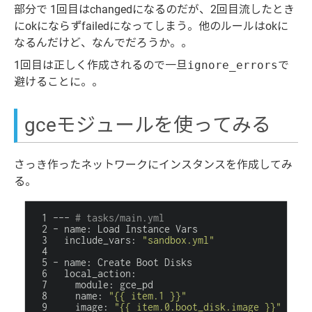
部分で 1回目はchangedになるのだが、2回目流したとき
にokにならずfailedになってしまう。他のルールはokに
なるんだけど、なんでだろうか。。
1回目は正しく作成されるので一旦
ignore_errors
で
避けることに。。
gceモジュールを使ってみる
さっき作ったネットワークにインスタンスを作成してみ
る。
---
# tasks/main.yml
-
name
:
Load
Instance
Vars
include_vars
:
"sandbox.yml"
-
name
:
Create
Boot
Disks
local_action
:
module
:
gce_pd
name
:
"{{ item.1 }}"
image
:
"{{ item.0.boot_disk.image }}"