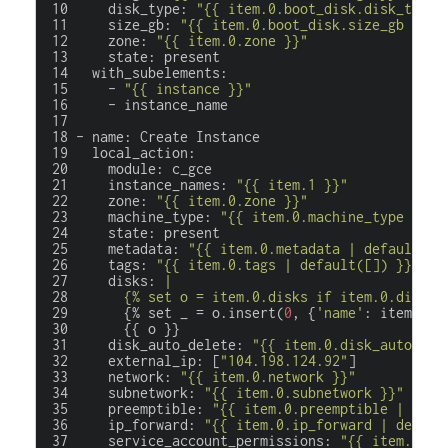
disk_type
:
"{{ item.0.boot_disk.disk_type 
size_gb
:
"{{ item.0.boot_disk.size_gb }}"
zone
:
"{{ item.0.zone }}"
state
:
present
with_subelements
:
-
"{{ instance }}"
-
instance_name
-
name
:
Create
Instance
local_action
:
module
:
c_gce
instance_names
:
"{{ item.1 }}"
zone
:
"{{ item.0.zone }}"
machine_type
:
"{{ item.0.machine_type }}"
state
:
present
metadata
:
"{{ item.0.metadata | default({}
tags
:
"{{ item.0.tags | default([]) }}"
disks
:
      {% set o = item.0.disks if item.0.disks 
{%
set
_
=
o.insert(
0
,
{
'name'
:
item.
1
,
{{
o
}}
disk_auto_delete
:
"{{ item.0.disk_auto_del
external_ip
:
[
"104.198.124.92"
]
network
:
"{{ item.0.network }}"
subnetwork
:
"{{ item.0.subnetwork }}"
preemptible
:
"{{ item.0.preemptible | defa
ip_forward
:
"{{ item.0.ip_forward | defaul
service_account_permissions
:
"{{ item.0.se